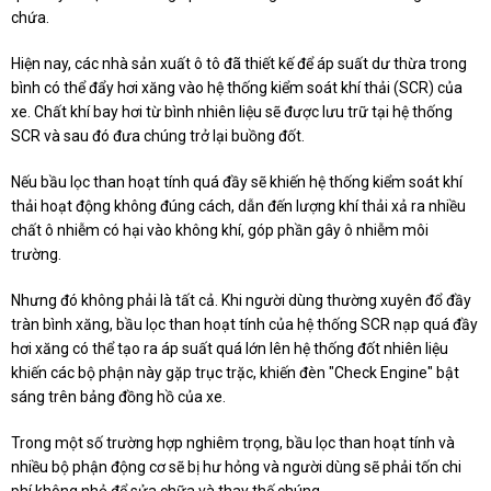
chứa.
Hiện nay, các nhà sản xuất ô tô đã thiết kế để áp suất dư thừa trong
bình có thể đẩy hơi xăng vào hệ thống kiểm soát khí thải (SCR) của
xe. Chất khí bay hơi từ bình nhiên liệu sẽ được lưu trữ tại hệ thống
SCR và sau đó đưa chúng trở lại buồng đốt.
Nếu bầu lọc than hoạt tính quá đầy sẽ khiến hệ thống kiểm soát khí
thải hoạt động không đúng cách, dẫn đến lượng khí thải xả ra nhiều
chất ô nhiễm có hại vào không khí, góp phần gây ô nhiễm môi
trường.
Nhưng đó không phải là tất cả. Khi người dùng thường xuyên đổ đầy
tràn bình xăng, bầu lọc than hoạt tính của hệ thống SCR nạp quá đầy
hơi xăng có thể tạo ra áp suất quá lớn lên hệ thống đốt nhiên liệu
khiến các bộ phận này gặp trục trặc, khiến đèn "Check Engine" bật
sáng trên bảng đồng hồ của xe.
Trong một số trường hợp nghiêm trọng, bầu lọc than hoạt tính và
nhiều bộ phận động cơ sẽ bị hư hỏng và người dùng sẽ phải tốn chi
phí không nhỏ để sửa chữa và thay thế chúng.