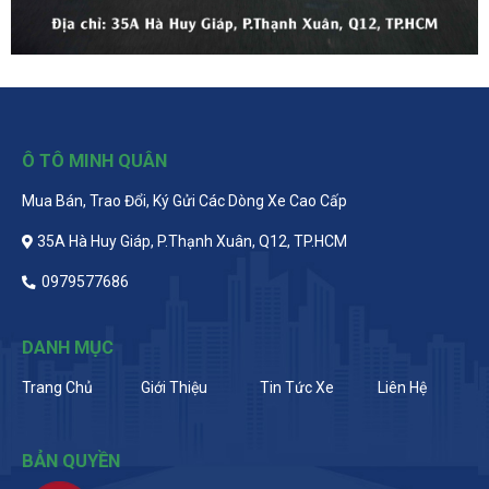
Ô TÔ MINH QUÂN
Mua Bán, Trao Đổi, Ký Gửi Các Dòng Xe Cao Cấp
35A Hà Huy Giáp, P.Thạnh Xuân, Q12, TP.HCM
0979577686
DANH MỤC
Trang Chủ
Giới Thiệu
Tin Tức Xe
Liên Hệ
BẢN QUYỀN