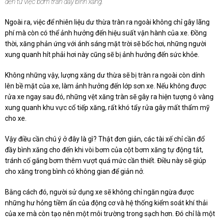
đến từ việc bơm tràn đầy bình xăng.
Ngoài ra, việc để nhiên liệu dư thừa tràn ra ngoài không chỉ gây lãng
phí mà còn có thể ảnh hưởng đến hiệu suất vận hành của xe. Đồng
thời, xăng phản ứng với ánh sáng mặt trời sẽ bốc hơi, những người
xung quanh hít phải hơi này cũng sẽ bị ảnh hưởng đến sức khỏe.
Không những vậy, lượng xăng dư thừa sẽ bị tràn ra ngoài còn dính
lên bề mặt của xe, làm ảnh hưởng đến lớp sơn xe. Nếu không được
rửa xe ngay sau đó, những vệt xăng tràn sẽ gây ra hiện tượng ô vàng
xung quanh khu vực cổ tiếp xăng, rất khó tẩy rửa gây mất thẩm mỹ
cho xe.
Vậy điều cần chú ý ở đây là gì? Thật đơn giản, các tài xế chỉ cần đổ
đầy bình xăng cho đến khi vòi bơm của cột bơm xăng tự động tắt,
tránh cố gắng bơm thêm vượt quá mức cần thiết. Điều này sẽ giúp
cho xăng trong bình có không gian để giản nở.
Bằng cách đó, người sử dụng xe sẽ không chỉ ngăn ngừa được
những hư hỏng tiềm ẩn của động cơ và hệ thống kiểm soát khí thải
của xe mà còn tạo nên một môi trường trong sạch hơn. Đó chỉ là một