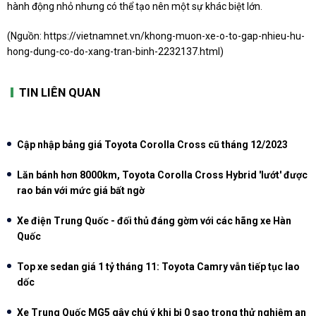
hành động nhỏ nhưng có thể tạo nên một sự khác biệt lớn.
(Nguồn:
https://vietnamnet.vn/khong-muon-xe-o-to-gap-nhieu-hu-
hong-dung-co-do-xang-tran-binh-2232137.html
)
TIN LIÊN QUAN
Cập nhập bảng giá Toyota Corolla Cross cũ tháng 12/2023
Lăn bánh hơn 8000km, Toyota Corolla Cross Hybrid 'lướt' được
rao bán với mức giá bất ngờ
Xe điện Trung Quốc - đối thủ đáng gờm với các hãng xe Hàn
Quốc
Top xe sedan giá 1 tỷ tháng 11: Toyota Camry vẫn tiếp tục lao
dốc
Xe Trung Quốc MG5 gây chú ý khi bị 0 sao trong thử nghiệm an