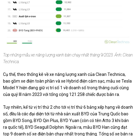
Top những mẫu xe năng lượng xanh bán chạy nhất tháng 9/2023. Ảnh: Clean
Technica.
Cụ thể, theo thống kê về xe năng lượng xanh của Clean Technica,
bao gồm xe điện toàn phần và xe Hybrid điện cắm sạc, mẫu xe Tesla
Model Y hiện đang giữ vị trí số 1 về doanh số trong tháng cuối cùng
của quý III năm 2023 với tổng cộng 121.258 chiếc được bán ra.
Tuy nhiên, kể từ vị trí thứ 2 cho tới vị trí thứ 6 bảng xếp hạng về doanh
số, đều là các đại diện tới từ nhà sản xuất BYD của Trung Quốc bao
gồm BYD Song, BYD Qin Plus, BYD Yuan (còn có tên Atto 3 khi bán
ra quốc tế), BYD Seagull Dolphin. Ngoài ra, mẫu BYD Han cũng đạt
top 9 doanh số xe điện bán chạy nhất trong tháng. Tổng số xe bán ra