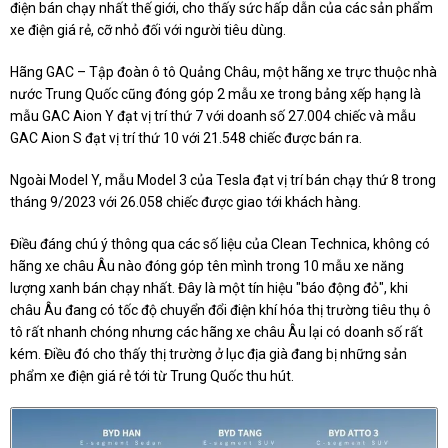
điện bán chạy nhất thế giới, cho thấy sức hấp dẫn của các sản phẩm
xe điện giá rẻ, cỡ nhỏ đối với người tiêu dùng.
Hãng GAC – Tập đoàn ô tô Quảng Châu, một hãng xe trực thuộc nhà
nước Trung Quốc cũng đóng góp 2 mẫu xe trong bảng xếp hạng là
mẫu GAC Aion Y đạt vị trí thứ 7 với doanh số 27.004 chiếc và mẫu
GAC Aion S đạt vị trí thứ 10 với 21.548 chiếc được bán ra.
Ngoài Model Y, mẫu Model 3 của Tesla đạt vị trí bán chạy thứ 8 trong
tháng 9/2023 với 26.058 chiếc được giao tới khách hàng.
Điều đáng chú ý thông qua các số liệu của Clean Technica, không có
hãng xe châu Âu nào đóng góp tên mình trong 10 mẫu xe năng
lượng xanh bán chạy nhất. Đây là một tín hiệu "báo động đỏ", khi
châu Âu đang có tốc độ chuyển đổi điện khí hóa thị trường tiêu thụ ô
tô rất nhanh chóng nhưng các hãng xe châu Âu lại có doanh số rất
kém. Điều đó cho thấy thị trường ở lục địa già đang bị những sản
phẩm xe điện giá rẻ tới từ Trung Quốc thu hút.