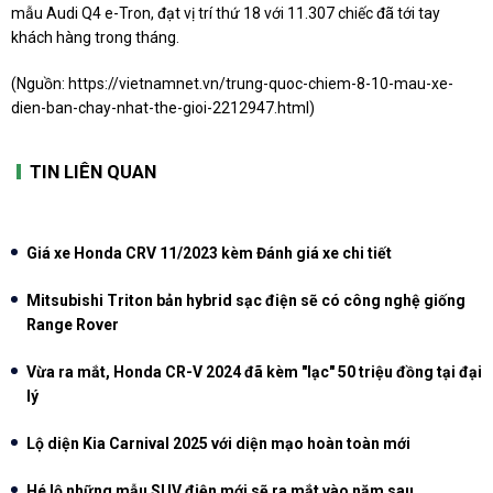
mẫu Audi Q4 e-Tron, đạt vị trí thứ 18 với 11.307 chiếc đã tới tay
khách hàng trong tháng.
(Nguồn:
https://vietnamnet.vn/trung-quoc-chiem-8-10-mau-xe-
dien-ban-chay-nhat-the-gioi-2212947.html
)
TIN LIÊN QUAN
Giá xe Honda CRV 11/2023 kèm Đánh giá xe chi tiết
Mitsubishi Triton bản hybrid sạc điện sẽ có công nghệ giống
Range Rover
Vừa ra mắt, Honda CR-V 2024 đã kèm "lạc" 50 triệu đồng tại đại
lý
Lộ diện Kia Carnival 2025 với diện mạo hoàn toàn mới
Hé lộ những mẫu SUV điện mới sẽ ra mắt vào năm sau