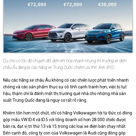
Dù cho có tốc độ chuyển đổi điện khí hóa nhanh nhưng thị trường xe điện
châu Âu đang bị các hãng xe Trung Quốc chiếm ưu thế. Ảnh: BYD
Nếu các hãng xe châu Âu không có các chiến lược phát triển nhanh
chóng và các sản phẩm thực sự có tính cạnh tranh hơn, việc bị tụt
hậu, thậm chí là đánh mất thị trường quê nhà cho những nhà sản
xuất Trung Quốc đang là nguy cơ rất rõ ràng.
Khiêm tốn hơn một chút, chỉ có hãng Volkswagen tới từ Đức có đóng
góp mẫu VW ID.4 và ID.5 với tổng doanh số hơn 28.000 chiếc được
bán ra, đạt vị trí thứ 13 và 15 trong các loại xe điện bán chạy nhất.
Bên cạnh đó, công ty con của Volkswagen là Audi cũng đóng góp