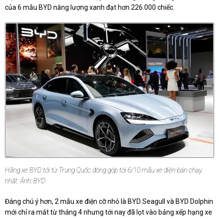
của 6 mẫu BYD năng lượng xanh đạt hơn 226.000 chiếc.
Hãng xe BYD tới từ Trung Quốc đóng góp tới 6/10 mẫu xe điện bán chạy
nhất. Ảnh: BYD
Đáng chú ý hơn, 2 mẫu xe điện cỡ nhỏ là BYD Seagull và BYD Dolphin
mới chỉ ra mắt từ tháng 4 nhưng tới nay đã lọt vào bảng xếp hạng xe